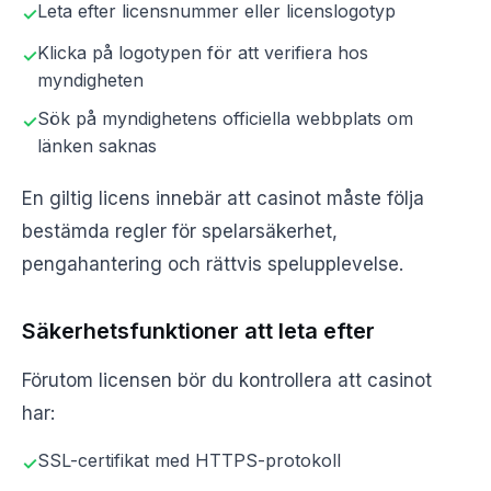
Leta efter licensnummer eller licenslogotyp
Klicka på logotypen för att verifiera hos
myndigheten
Sök på myndighetens officiella webbplats om
länken saknas
En giltig licens innebär att casinot måste följa
bestämda regler för spelarsäkerhet,
pengahantering och rättvis spelupplevelse.
Säkerhetsfunktioner att leta efter
Förutom licensen bör du kontrollera att casinot
har:
SSL-certifikat med HTTPS-protokoll