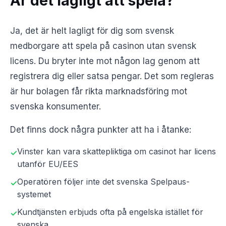
Är det lagligt att spela?
Ja, det är helt lagligt för dig som svensk
medborgare att spela på casinon utan svensk
licens. Du bryter inte mot någon lag genom att
registrera dig eller satsa pengar. Det som regleras
är hur bolagen får rikta marknadsföring mot
svenska konsumenter.
Det finns dock några punkter att ha i åtanke:
Vinster kan vara skattepliktiga om casinot har licens
utanför EU/EES
Operatören följer inte det svenska Spelpaus-
systemet
Kundtjänsten erbjuds ofta på engelska istället för
svenska