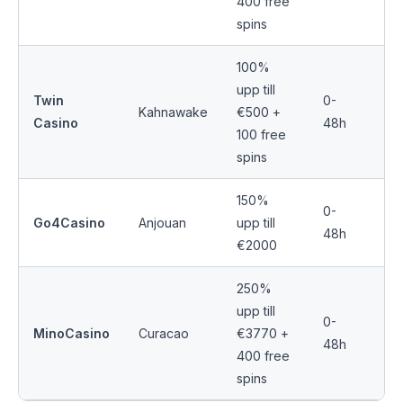
400 free
spins
100%
upp till
Twin
0-
Kahnawake
€500 +
Slo
Casino
48h
100 free
spins
150%
0-
Li
Go4Casino
Anjouan
upp till
48h
sp
€2000
250%
upp till
0-
Slo
MinoCasino
Curacao
€3770 +
48h
bo
400 free
spins