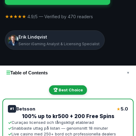
★★★★★
4.9/5 — Verified by 470 readers
Erik Lindqvist
Senior iGaming Analyst & Licensing Specialist
☰
Table of Contents
▼
🏆 Best Choice
Betsson
5.0
★
#1
100% up to kr500 + 200 Free Spins
✓
Curaçao licensed och långsiktigt etablerad
✓
Snabbaste uttag på listan — genomsnitt 18 minuter
✓
Live casino med 250+ bord och professionella dealers