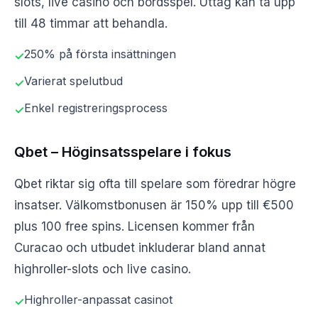
slots, live casino och bordsspel. Uttag kan ta upp
till 48 timmar att behandla.
250% på första insättningen
Varierat spelutbud
Enkel registreringsprocess
Qbet – Höginsatsspelare i fokus
Qbet riktar sig ofta till spelare som föredrar högre
insatser. Välkomstbonusen är 150% upp till €500
plus 100 free spins. Licensen kommer från
Curacao och utbudet inkluderar bland annat
highroller-slots och live casino.
Highroller-anpassat casinot