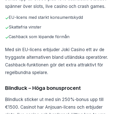
spänner över slots, live casino och crash games.
EU-licens med starkt konsumentskydd
Skattefria vinster
Cashback som löpande förmån
Med sin EU-licens erbjuder Joki Casino ett av de
tryggaste alternativen bland utländska operatörer.
Cashback-funktionen gör det extra attraktivt för
regelbundna spelare.
Blindluck – Höga bonusprocent
Blindluck sticker ut med sin 250%-bonus upp till
€1500. Casinot har Anjouan-licens och erbjuder