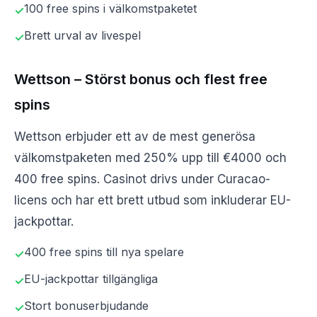
100 free spins i välkomstpaketet
Brett urval av livespel
Wettson – Störst bonus och flest free
spins
Wettson erbjuder ett av de mest generösa
välkomstpaketen med 250% upp till €4000 och
400 free spins. Casinot drivs under Curacao-
licens och har ett brett utbud som inkluderar EU-
jackpottar.
400 free spins till nya spelare
EU-jackpottar tillgängliga
Stort bonuserbjudande