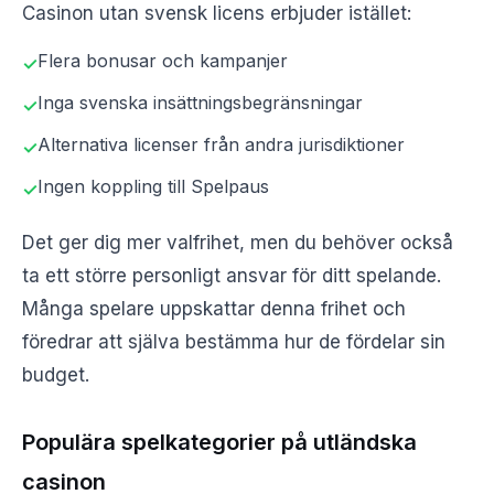
Casinon utan svensk licens erbjuder istället:
Flera bonusar och kampanjer
Inga svenska insättningsbegränsningar
Alternativa licenser från andra jurisdiktioner
Ingen koppling till Spelpaus
Det ger dig mer valfrihet, men du behöver också
ta ett större personligt ansvar för ditt spelande.
Många spelare uppskattar denna frihet och
föredrar att själva bestämma hur de fördelar sin
budget.
Populära spelkategorier på utländska
casinon