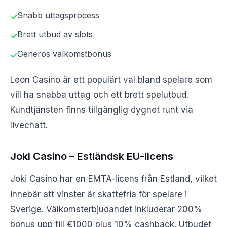
Snabb uttagsprocess
Brett utbud av slots
Generös välkomstbonus
Leon Casino är ett populärt val bland spelare som
vill ha snabba uttag och ett brett spelutbud.
Kundtjänsten finns tillgänglig dygnet runt via
livechatt.
Joki Casino – Estländsk EU-licens
Joki Casino har en EMTA-licens från Estland, vilket
innebär att vinster är skattefria för spelare i
Sverige. Välkomsterbjudandet inkluderar 200%
bonus upp till €1000 plus 10% cashback. Utbudet