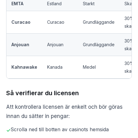
EMTA
Estland
Starkt
Skattef
30%
Curacao
Curacao
Grundläggande
skatt
30%
Anjouan
Anjouan
Grundläggande
skatt
30%
Kahnawake
Kanada
Medel
skatt
Så verifierar du licensen
Att kontrollera licensen är enkelt och bör göras
innan du sätter in pengar:
Scrolla ned till botten av casinots hemsida