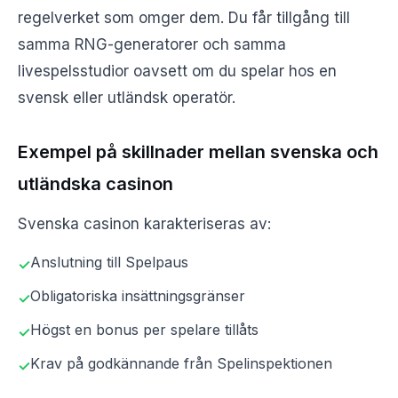
regelverket som omger dem. Du får tillgång till
samma RNG-generatorer och samma
livespelsstudior oavsett om du spelar hos en
svensk eller utländsk operatör.
Exempel på skillnader mellan svenska och
utländska casinon
Svenska casinon karakteriseras av:
Anslutning till Spelpaus
Obligatoriska insättningsgränser
Högst en bonus per spelare tillåts
Krav på godkännande från Spelinspektionen