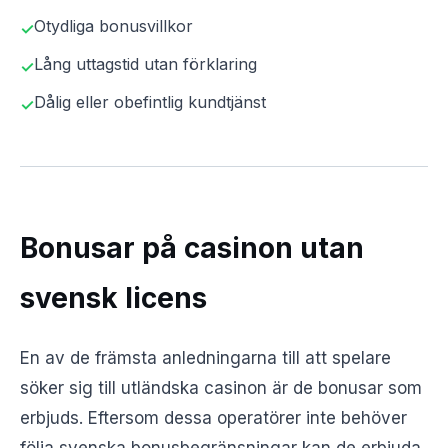
Otydliga bonusvillkor
Lång uttagstid utan förklaring
Dålig eller obefintlig kundtjänst
Bonusar på casinon utan
svensk licens
En av de främsta anledningarna till att spelare
söker sig till utländska casinon är de bonusar som
erbjuds. Eftersom dessa operatörer inte behöver