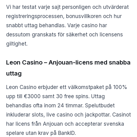
Vi har testat varje sajt personligen och utvärderat
registreringsprocessen, bonusvillkoren och hur
snabbt uttag behandlas. Varje casino har
dessutom granskats för säkerhet och licensens
giltighet.
Leon Casino – Anjouan-licens med snabba
uttag
Leon Casino erbjuder ett välkomstpaket på 100%
upp till €3000 samt 30 free spins. Uttag
behandlas ofta inom 24 timmar. Spelutbudet
inkluderar slots, live casino och jackpottar. Casinot
har licens från Anjouan och accepterar svenska
spelare utan krav på BankID.