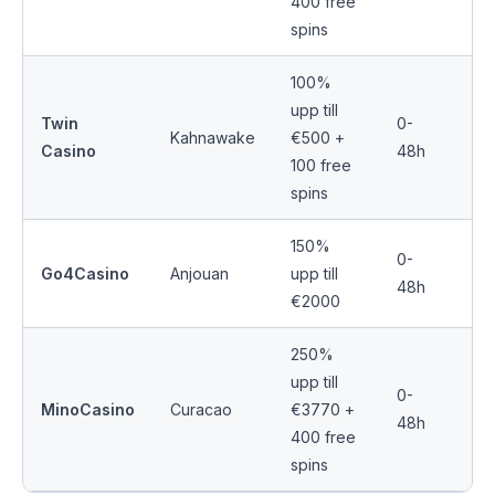
400 free
spins
100%
upp till
Twin
0-
Kahnawake
€500 +
Slo
Casino
48h
100 free
spins
150%
0-
Li
Go4Casino
Anjouan
upp till
48h
sp
€2000
250%
upp till
0-
Slo
MinoCasino
Curacao
€3770 +
48h
bo
400 free
spins