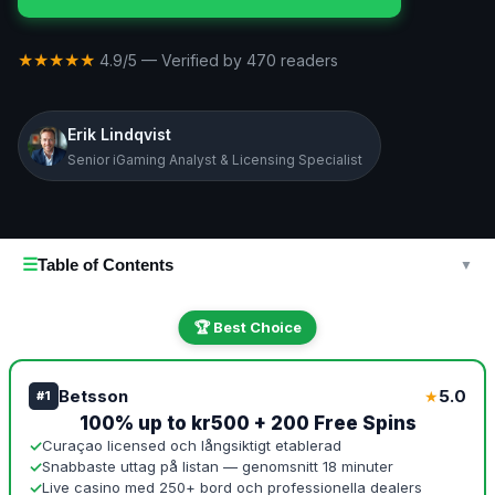
★★★★★
4.9/5 — Verified by 470 readers
Erik Lindqvist
Senior iGaming Analyst & Licensing Specialist
☰
Table of Contents
▼
🏆 Best Choice
Betsson
5.0
★
#1
100% up to kr500 + 200 Free Spins
✓
Curaçao licensed och långsiktigt etablerad
✓
Snabbaste uttag på listan — genomsnitt 18 minuter
✓
Live casino med 250+ bord och professionella dealers