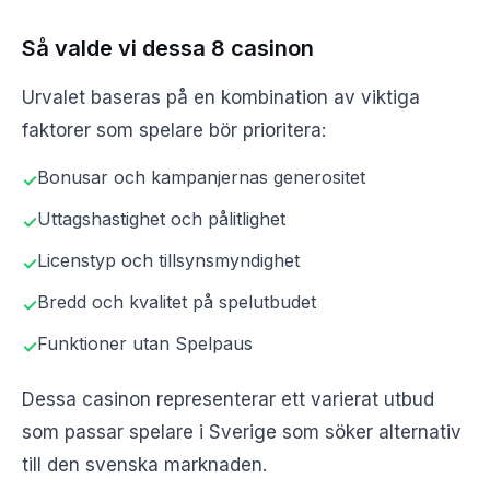
Så valde vi dessa 8 casinon
Urvalet baseras på en kombination av viktiga
faktorer som spelare bör prioritera:
Bonusar och kampanjernas generositet
Uttagshastighet och pålitlighet
Licenstyp och tillsynsmyndighet
Bredd och kvalitet på spelutbudet
Funktioner utan Spelpaus
Dessa casinon representerar ett varierat utbud
som passar spelare i Sverige som söker alternativ
till den svenska marknaden.